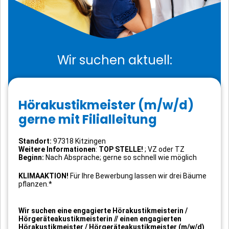
Wir suchen aktuell:
Hörakustikmeister (m/w/d)
gerne mit Filialleitung
Standort:
97318 Kitzingen
Weitere Informationen
:
TOP STELLE!
; VZ oder TZ
Beginn:
Nach Absprache; gerne so schnell wie möglich
KLIMAAKTION!
Für Ihre Bewerbung lassen wir drei Bäume
pflanzen.*
Wir suchen eine engagierte Hörakustikmeisterin /
Hörgeräteakustikmeisterin // einen engagierten
Hörakustikmeister / Hörgeräteakustikmeister (m/w/d)